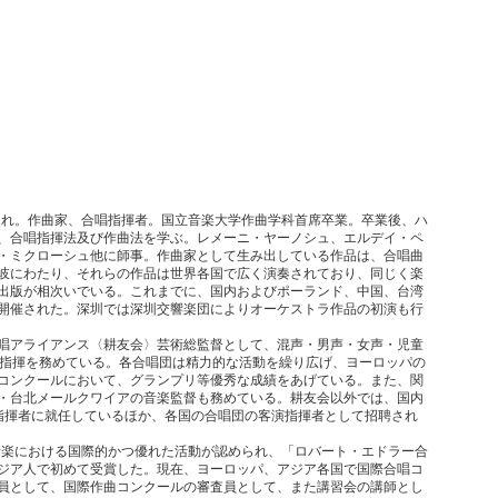
生まれ。作曲家、合唱指揮者。国立音楽大学作曲学科首席卒業。卒業後、ハ
、合唱指揮法及び作曲法を学ぶ。レメーニ・ヤーノシュ、エルデイ・ペ
・ミクローシュ他に師事。作曲家として生み出している作品は、合唱曲
岐にわたり、それらの作品は世界各国で広く演奏されており、同じく楽
出版が相次いでいる。これまでに、国内およびポーランド、中国、台湾
開催された。深圳では深圳交響楽団によりオーケストラ作品の初演も行
唱アライアンス〈耕友会〉芸術総監督として、混声・男声・女声・児童
の指揮を務めている。各合唱団は精力的な活動を繰り広げ、ヨーロッパの
コンクールにおいて、グランプリ等優秀な成績をあげている。また、関
・台北メールクワイアの音楽監督も務めている。耕友会以外では、国内
指揮者に就任しているほか、各国の合唱団の客演指揮者として招聘され
唱音楽における国際的かつ優れた活動が認められ、「ロバート・エドラー合
ジア人で初めて受賞した。現在、ヨーロッパ、アジア各国で国際合唱コ
員として、国際作曲コンクールの審査員として、また講習会の講師とし