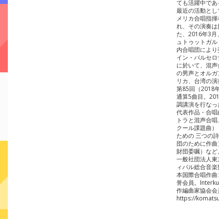
ても活躍中であ
最近の活動とし
メリカ合唱指揮
れ、その演奏は
た、2016年
ュトゥットガル
内合唱団により委嘱
イン・バルセロ
に於いて、混声合
の男声とオルガン
リカ、台湾の演
第85回（20
通算5曲目。2
調講演を行なっ
代表作品・合唱
トラと混声合唱、
クール課題曲）
ための 三つの詩
団のために作曲）、吹
財団委嘱）など
一般社団法人東
ィバル総合音楽
本国際合唱作曲
誉会員。Interk
作編曲家協会会
https://komats