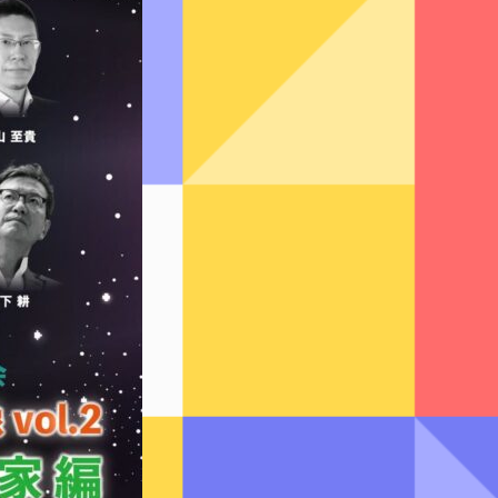
ICOT Choral Selection
Ko Matsushita Choral Series
ICOT Masterpiece Selection
TICC NewSounds Lab.
松下耕と世界〜今を生きる作曲家の
群像コンサート関連商品
作曲者
日本の作曲者
相澤直人
魚路恭子
内田拓海
首藤健太郎
瑞慶覧尚子
高嶋みどり
田中達也
千原英喜
寺嶋陸也