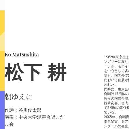
Ko Matsushita
1962年東京
ンガリーに渡り
松下 耕
ーテル、モハイ
を中心として多
譜も、国内外で
において個展が
われた。
同時に、東京合
合唱計13団体
朝ゆえに
数々の国際合唱
西耕友会、台湾
で2団体の常任
作詩：谷川俊太郎
ている。
演奏：中央大学混声合唱こだ
2005年、合
唱音楽賞」をア
ま会
ンクールの審査