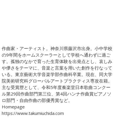
Jakub Szafrański​
David Walters​
カート
マイアカウント
海外からご注文のお客様へ​
日本語
作曲家・アーティスト。神奈川県藤沢市出身。小中学校
の9年間をホームスクーラーとして学校へ通わずに過ご
す。孤独のなかで育った生育体験を出発点とし、哀しみ
や儚さをテーマに、音楽と言葉を用いた創作を行なって
いる。東京藝術大学音楽学部作曲科卒業。現在、同大学
CD
(1)
院美術研究科グローバルアートプラクティス専攻在籍。
その他
(1)
主な受賞歴として、令和5年度奏楽堂日本歌曲コンクー
ソロ／重唱
(1)
ル第29回作曲部門第三位、第4回ハンナ作曲賞ピアノソ
ロ部門・自由作曲の部優秀賞など。
児童合唱曲
(22)
Homepage
女声合唱曲
(72)
https://www.takumiuchida.com
混声合唱曲
(130)
男声合唱曲
(32)