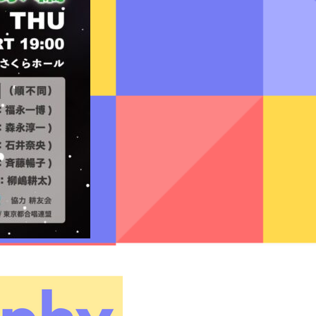
なかにしあかね
新実徳英
松下 耕
松波千映子
松本望
丸尾喜久子
名田綾子
森山至貴
山内雅弘
山下祐加
横山 智昭
若林千春
綿引浩太郎
海外の作曲者
Ivo Antognini
Jacques Arcadelt
Roberto Brisotto