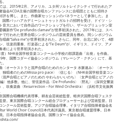
る。
ては、2015年2月、アメリカ、ユタ州ソルトレイクシティで行われたア
者協会ACDA主催の国際合唱カンファレンスに合唱団とともに招待さ
好評を博し、また、作曲家セッションのパネラーとして参加した。ま
3月、国際バッハアカデミーシュトゥットガルトの招聘を受け、ドイツ・シ
ト音大において自作品のワークショップを行い、ザールブリュッケン室
新作“De profundis clamavi”が世界初演された。2017年には、スペ
ナで行われた世界合唱シンポジウムの芸術委員を務め、同シンポジウム
唱曲”Salva me”が世界初演された。さらに、同年、台北に於いて、4群
、弦楽四重奏、打楽器による“Te Deum”が、イギリス、ドイツ、アメ
奏者により世界初演された。
18年度）NHK全国学校音楽コンクール小学校の部課題曲「出発」を作曲。
019年、国際コダーイ協会シンポジウム（マレーシア・クチン）にて、基
た。
曲〈オーケストラと混声合唱のためのカンタータ 水脈速み〉〈オーケス
独唱者のためのMissa pro pace〉〈信じる〉（NHK全国学校音楽コン
〈混声合唱とピアノのための やわらかいいのち〉〈女声合唱とピアノの
編〉他多数。他に、管弦楽作品〈De Profundis〉〈黙礼〉（深圳交響楽
奏楽曲〈Resurrection – For Wind Orchestra〉（浜松市文化振興
。
京国際合唱機構代表理事。耕友会芸術総監督。軽井沢国際合唱フェステ
監督。東京国際合唱コンクール総合プロデューサーおよび芸術監督。日
コンクール芸術監督。アジア合唱協会理事。イタリア合唱指揮者協会名
ultur World Choir Council日本代表評議員。東京都合唱連盟理事。日本
員。日本合唱指揮者協会会員。国際コダーイ協会会員。
ushita.com/