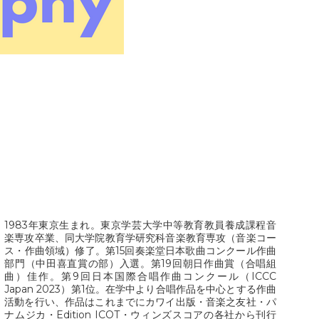
Javier Busto
Simone Campanini
Francisco Carbonell
Kai-Young Chan
Sze Ying Chan
Christopher Cooley
Ambrož Čopi
Rihards Dubra
Gabriel Fauré
Pietro Ferrario
Salvo Gangi
Levente Gyöngyösi
1983年東京生まれ。東京学芸大学中等教育教員養成課程音
Aurélien Hallopeau
楽専攻卒業、同大学院教育学研究科音楽教育専攻（音楽コー
ス・作曲領域）修了。第15回奏楽堂日本歌曲コンクール作曲
Laura Jēkabsone
部門（中田喜直賞の部）入選。第19回朝日作曲賞（合唱組
Zuzanna Koziej
曲）佳作。第9回日本国際合唱作曲コンクール（ICCC 
Japan 2023）第1位。在学中より合唱作品を中心とする作曲
Handy Kwong
活動を行い、作品はこれまでにカワイ出版・音楽之友社・パ
Stephen Leek
ナムジカ・Edition ICOT・ウィンズスコアの各社から刊行