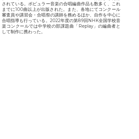
されている。ポピュラー音楽の合唱編曲作品も数多く、これ
Paweł Łukaszewski
までに100曲以上が出版された。また、各地にてコンクール
Victor Daniel Lozada
審査員や講習会・合唱祭の講師を務めるほか、自作を中心に
合唱指導も行っている。2022年度の第89回NHK全国学校音
Fabio Luppi
楽コンクールでは中学校の部課題曲「Replay」の編曲者と
Matteo Magistrali
して制作に携わった。
Enrico Miaroma
Vytautas Miškinis
Damijan Močnik
Monica Nasti
Chris O’Hara
György Orbán
Giovanni Pierluigi da Palestrina
John August Pamintuan
Manolo Da Rold
Gabriele Saro
Urmas Sisask
Giorgio Susana
Barna Szabó