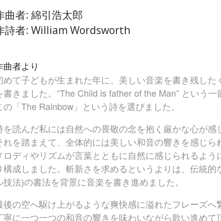
作曲者: 綿引浩太郎
作詩者: William Wordsworth
作曲者より
初めて子どもが生まれた年に、美しい音楽を書き残した
書きました。“The Child is father of the Man” 
この「The Rainbow」という詩を選びました。
詩を読んだ私には自然への畏敬の念を抱く厳かな心が感
それを踏まえて、全体的には美しい和音の響きを感じら
メロディやリズムが言葉とともに自然に感じられるよう
り構成しました。斬新さを求めるというよりは、伝統的な
ル技法)の書法を背景に音楽を書き進めました。
最後の空へ駆け上がるような爽快感に溢れたフレーズへ
丁寧に一つ一つの和音の響きを味わいながら歌い進めて