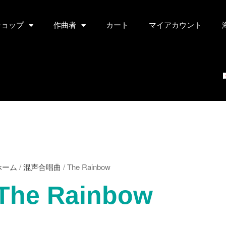
ショップ
作曲者
カート
マイアカウント
ホーム
/
混声合唱曲
/ The Rainbow
The Rainbow