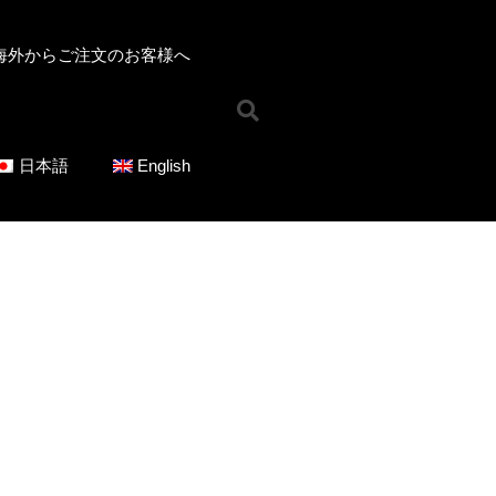
海外からご注文のお客様へ​
ホーム
お知らせ
日本語
English
オンラインショップ
ジャンルで選ぶ
混声合唱曲
女声合唱曲
男声合唱曲
児童合唱曲
ソロ／重唱曲
CD
シリーズで選ぶ
ICOT Choral Selection
Ko Matsushita Choral Series