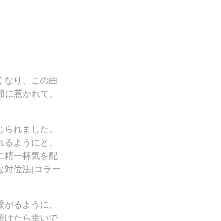
ICOT Masterpiece Selection
TICC NewSounds Lab.
松下耕と世界〜今を生きる作曲家の
群像コンサート関連商品
作曲者
日本の作曲者
相澤直人
くなり、この曲
魚路恭子
という一節に惹かれて、
内田拓海
首藤健太郎
じられました。
瑞慶覧尚子
れるようにと、
高嶋みどり
に精一杯気を配
田中達也
対位法(コラー
千原英喜
寺嶋陸也
なかにしあかね
繋がるように、
新実徳英
頂けたら幸いで
松下 耕