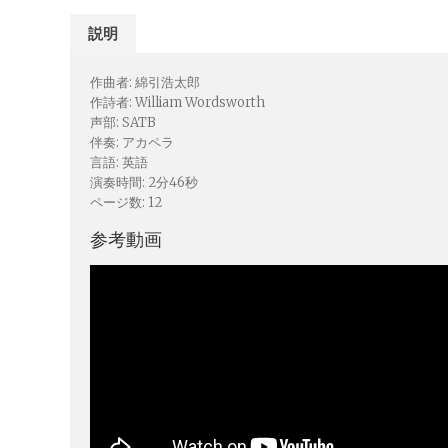
説明
作曲者: 綿引浩太郎
作詩者: William Wordsworth
声部: SATB
伴奏: アカペラ
言語: 英語
演奏時間: 2分46秒
ページ数: 12
参考動画