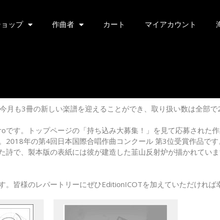
ショップ
作曲者
カート
マイアカウント
さまで今月も3冊の新しい楽譜を迎えることができ、取り扱い数は全部で
riele Saroです。トップページの「持ち込み大募集！」を見て応募された作品
加わりました。2018年の第4回日本国際合唱作曲コンクール 第3位受賞作
た詩で、製本版の表紙には彼が建造した韮山反射炉が描かれていま
皆様のレパートリーにぜひEditionICOTを加えていただければ