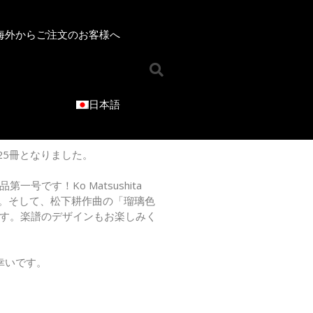
海外からご注文のお客様へ​
ホーム
お知らせ
オンラインショップ
日本語
ジャンルで選ぶ
混声合唱曲
女声合唱曲
25冊となりました。
男声合唱曲
児童合唱曲
第一号です！Ko Matsushita
品です。そして、松下耕作曲の「瑠璃色
ソロ／重唱曲
す。楽譜のデザインもお楽しみく
CD
シリーズで選ぶ
ICOT Choral Selection
幸いです。
Ko Matsushita Choral Series
ICOT Masterpiece Selection