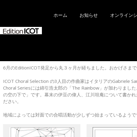
ホーム
お知らせ
オンライン
6月のEditionICOT発足から丸３ヶ月が経ちました。おかげ
ICOT Choral Selection の3人目の作曲家はイタリアのGab
Choral Seriesには綿引浩太郎の「The Rainbow」が
の空の下で」です。幕末の伊豆の偉人、江川坦庵について書かれ
ださい。
地域によっては対面での合唱活動が少しずつ始まっているようです。