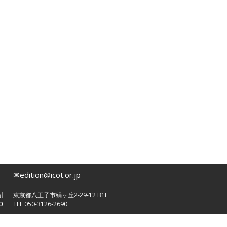
TICC NewSounds Lab.
松下耕と世界〜今を生きる作曲家の
群像コンサート関連商品
作曲者
日本の作曲者
相澤直人
魚路恭子
内田拓海
首藤健太郎
瑞慶覧尚子
高嶋みどり
田中達也
千原英喜
寺嶋陸也
✉edition@icot.or.jp
なかにしあかね
東京都八王子市絹ヶ丘2-29-12 B1F
l
新実徳英
o
TEL 050-3126-2690
松下 耕
松波千映子