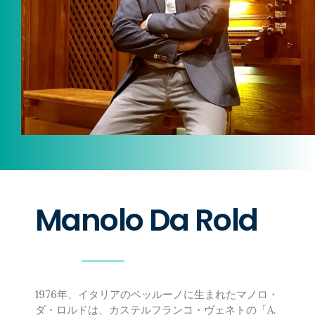
ICOT Masterpiece Selection
TICC NewSounds Lab.
松下耕と世界〜今を生きる作曲家
の群像コンサート関連商品
作曲者
日本の作曲者
相澤直人
魚路恭子
内田拓海
首藤健太郎
瑞慶覧尚子
Manolo Da Rold
高嶋みどり
田中達也
千原英喜
寺嶋陸也
なかにしあかね
1976年、イタリアのベッルーノに生まれたマノロ・
新実徳英
ダ・ロルドは、カステルフランコ・ヴェネトの「A.