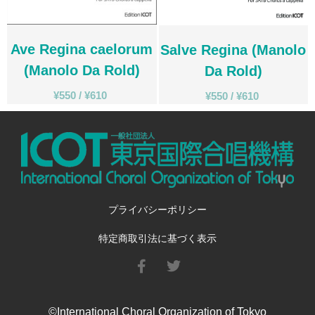
David Walters​
カート
マイアカウント
Ave Regina caelorum
Salve Regina (Manolo
海外からご注文のお客様へ​
(Manolo Da Rold)
Da Rold)
日本語
¥
550
/
¥
610
¥
550
/
¥
610
English
CD
(1)
その他
(1)
プライバシーポリシー
ソロ／重唱
(1)
児童合唱曲
(22)
特定商取引法に基づく表示
女声合唱曲
(72)
混声合唱曲
(130)
男声合唱曲
(32)
©International Choral Organization of Tokyo