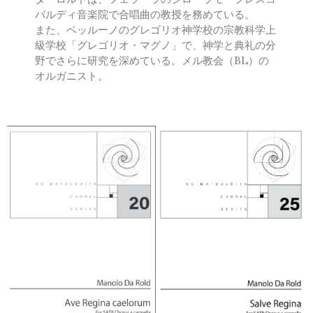
バルディ音楽院で合唱曲の教授を務めている。
Fabio Luppi
また、ベッルーノのグレゴリオ神学校の宗教科学上
Matteo Magistrali
級学校「グレゴリオ・マグノ」で、神学と典礼の分
Enrico Miaroma
野でさらに研究を深めている。メル教会（BL）の
Vytautas Miškinis
オルガニスト。
Damijan Močnik
Monica Nasti
Chris O’Hara
György Orbán
Giovanni Pierluigi da Palestrina
John August Pamintuan
Manolo Da Rold
Gabriele Saro
Urmas Sisask
Giorgio Susana
Barna Szabó
Jakub Szafrański​