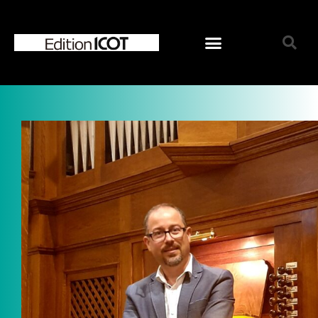
ホーム
お知らせ
オンラインショップ
ジャンルで選ぶ
混声合唱曲
女声合唱曲
男声合唱曲
児童合唱曲
ソロ／重唱曲
CD
シリーズで選ぶ
ICOT Choral Selection
Ko Matsushita Choral Series