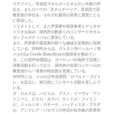
ステファニ」音楽院でオルガンとオルガン作曲の学
松下 耕
位を、またローマの「S.チェチーリア」音楽院で宗
松波千映子
教音楽の学位を、それぞれ最高の栄誉と賞賛ととも
松本望
に取得した。
丸尾喜久子
ソリストとして、また声楽家や楽器奏者とデュオや
名田綾子
トリオを組み、国内外の数多くのコンサートやオル
ガンフェスティバルに参加している。
森山至貴
また、声楽家や器楽家の様々な編成を定期的に指揮
山内雅弘
している。1998年からは、ヴェネト州ベッルーノ県
山下祐加
メルのLa Corale Zumelleseの指揮者を務めてい
横山 智昭
る。この混声合唱団は、ヨーロッパや海外で活発に
演奏活動を行っており、国内外の合唱コンクールの
若林千春
審査員から一等賞や特別賞を受賞している。
綿引浩太郎
1999年には、メルの少年合唱団「ロベルト・ゴイト
海外の作曲者
レ」を設立し、精力的にコンサート活動を楽しんで
Ivo Antognini
いる。
Jacques Arcadelt
ダ・ロルドは、ハビエル、ブスト、イーヴォ・アン
トニーニ、ピエロ・カラバ、サンドロ・フィリッ
Roberto Brisotto
ピ、ジョルジオ・スサーナ、バッティスタ・プラダ
Javier Busto
ル、アンドレア・バセヴィの作品や自作曲の世界初
Simone Campanini