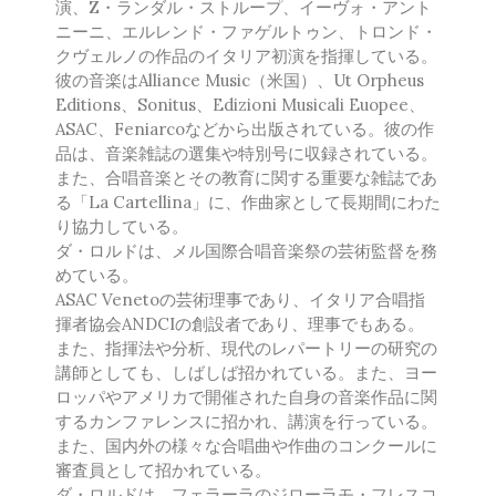
演、Z・ランダル・ストループ、イーヴォ・アント
Francisco Carbonell
ニーニ、エルレンド・ファゲルトゥン、トロンド・
Kai-Young Chan
クヴェルノの作品のイタリア初演を指揮している。
彼の音楽はAlliance Music（米国）、Ut Orpheus
Sze Ying Chan
Editions、Sonitus、Edizioni Musicali Euopee、
Christopher Cooley
ASAC、Feniarcoなどから出版されている。彼の作
Ambrož Čopi
品は、音楽雑誌の選集や特別号に収録されている。
Rihards Dubra
また、合唱音楽とその教育に関する重要な雑誌であ
Gabriel Fauré
る「La Cartellina」に、作曲家として長期間にわた
り協力している。
Pietro Ferrario
ダ・ロルドは、メル国際合唱音楽祭の芸術監督を務
Salvo Gangi
めている。
Levente Gyöngyösi
ASAC Venetoの芸術理事であり、イタリア合唱指
Aurélien Hallopeau
揮者協会ANDCIの創設者であり、理事でもある。
Laura Jēkabsone
また、指揮法や分析、現代のレパートリーの研究の
講師としても、しばしば招かれている。また、ヨー
Zuzanna Koziej
ロッパやアメリカで開催された自身の音楽作品に関
Handy Kwong
するカンファレンスに招かれ、講演を行っている。
Stephen Leek
また、国内外の様々な合唱曲や作曲のコンクールに
Paweł Łukaszewski
審査員として招かれている。
ダ・ロルドは、フェラーラのジローラモ・フレスコ
Victor Daniel Lozada