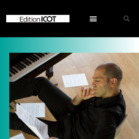
ホーム
お知らせ
オンラインショップ
ジャンルで選ぶ
混声合唱曲
女声合唱曲
男声合唱曲
児童合唱曲
ソロ／重唱曲
CD
シリーズで選ぶ
ICOT Choral Selection
Ko Matsushita Choral Series