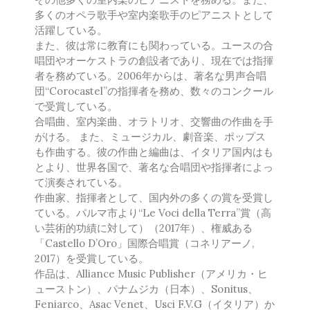
松下 耕
多くのオペラ歌手や室内楽歌手のピアニストとして
松波千映子
活躍している。
松本望
また、彼は常に教育にも関わっている。ユースの合
丸尾喜久子
唱団やオーケストラの創設者であり、現在では指揮
者を務めている。2006年からは、著名な男声合唱
名田綾子
団“Corocastel”の指揮者を務め、数々のコンクール
森山至貴
で受賞している。
山内雅弘
合唱曲、室内楽曲、オラトリオ、交響曲の作曲を手
山下祐加
がける。 また、ミュージカル、劇音楽、ポップス
横山 智昭
も作曲する。彼の作曲と編曲は、イタリア国内はも
とより、世界各国で、著名な合唱団や指揮者によっ
若林千春
て演奏されている。
綿引浩太郎
作曲家、指揮者として、国内外の多くの賞を受賞し
海外の作曲者
ている。パルマ市より“Le Voci della Terra”賞（高
Ivo Antognini
い芸術的功績に対して）（2017年）、権威ある
「Castello D’Oro」国際合唱賞（コネリアーノ,
Jacques Arcadelt
2017）を受賞している。
Roberto Brisotto
作品は、Alliance Music Publisher（アメリカ・ヒ
Javier Busto
ューストン）、パナムジカ（日本）、Sonitus、
Simone Campanini
Feniarco、Asac Venet、Usci F.V.G（イタリア）か