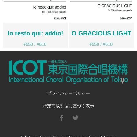
Fabio Luppi
Matteo Magistrali
Enrico Miaroma
Vytautas Miškinis
Io resto qui: addio!
O GRACIOUS LIGHT
Damijan Močnik
¥
550
/
¥
610
¥
550
/
¥
610
Monica Nasti
Chris O’Hara
György Orbán
Giovanni Pierluigi da Palestrina
John August Pamintuan
Manolo Da Rold
プライバシーポリシー
Gabriele Saro
Urmas Sisask
特定商取引法に基づく表示
Giorgio Susana
Barna Szabó
Jakub Szafrański​
David Walters​