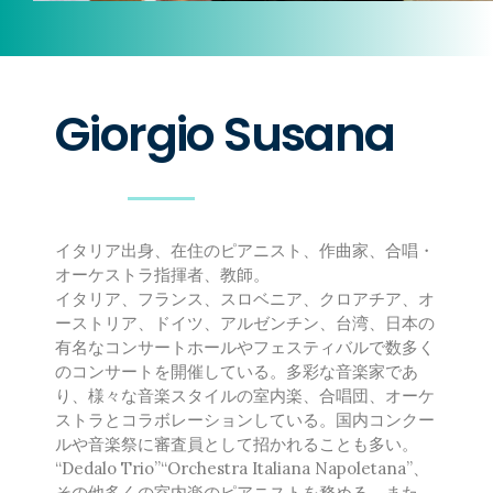
ICOT Masterpiece Selection
TICC NewSounds Lab.
松下耕と世界〜今を生きる作曲家
の群像コンサート関連商品
Giorgio Susana
作曲者
日本の作曲者
相澤直人
魚路恭子
内田拓海
イタリア出身、在住のピアニスト、作曲家、合唱・
首藤健太郎
オーケストラ指揮者、教師。
瑞慶覧尚子
イタリア、フランス、スロベニア、クロアチア、オ
ーストリア、ドイツ、アルゼンチン、台湾、日本の
高嶋みどり
有名なコンサートホールやフェスティバルで数多く
田中達也
のコンサートを開催している。多彩な音楽家であ
千原英喜
り、様々な音楽スタイルの室内楽、合唱団、オーケ
寺嶋陸也
ストラとコラボレーションしている。国内コンクー
なかにしあかね
ルや音楽祭に審査員として招かれることも多い。
“Dedalo Trio”“Orchestra Italiana Napoletana”、
新実徳英
その他多くの室内楽のピアニストを務める。また、