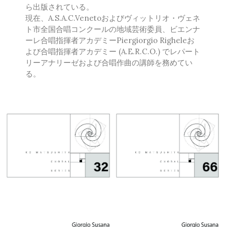
Francisco Carbonell
ら出版されている。
現在、A.S.A.C.Venetoおよびヴィットリオ・ヴェネ
Kai-Young Chan
ト市全国合唱コンクールの地域芸術委員、ビエンナ
Sze Ying Chan
ーレ合唱指揮者アカデミーPiergiorgio Righeleお
Christopher Cooley
よび合唱指揮者アカデミー (A.E.R.C.O.) でレパート
Ambrož Čopi
リーアナリーゼおよび合唱作曲の講師を務めてい
Rihards Dubra
る。
Gabriel Fauré
Pietro Ferrario
Salvo Gangi
Levente Gyöngyösi
Aurélien Hallopeau
Laura Jēkabsone
Zuzanna Koziej
Handy Kwong
Stephen Leek
Paweł Łukaszewski
Victor Daniel Lozada