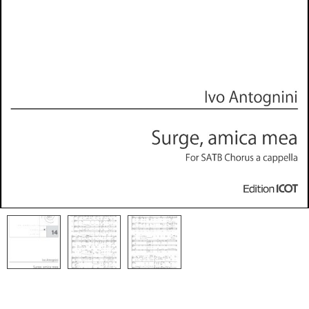
ICOT Masterpiece Selection
TICC NewSounds Lab.
松下耕と世界〜今を生きる作曲家
の群像コンサート関連商品
作曲者
日本の作曲者
相澤直人
魚路恭子
内田拓海
首藤健太郎
瑞慶覧尚子
高嶋みどり
田中達也
千原英喜
寺嶋陸也
なかにしあかね
新実徳英