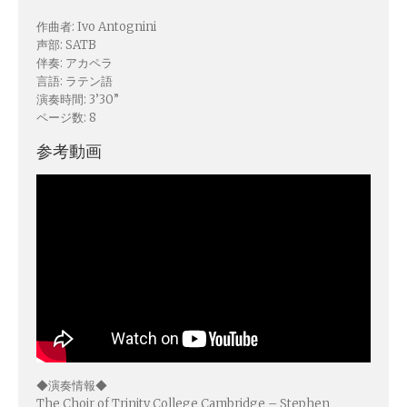
Fabio Luppi
作曲者: Ivo Antognini
Matteo Magistrali
声部: SATB
伴奏: アカペラ
Enrico Miaroma
言語: ラテン語
Vytautas Miškinis
演奏時間: 3’30”
Damijan Močnik
ページ数: 8
Monica Nasti
参考動画
Chris O’Hara
György Orbán
Giovanni Pierluigi da Palestrina
John August Pamintuan
Manolo Da Rold
Gabriele Saro
Urmas Sisask
Giorgio Susana
Barna Szabó
Jakub Szafrański​
◆演奏情報◆
The Choir of Trinity College Cambridge – Stephen
David Walters​