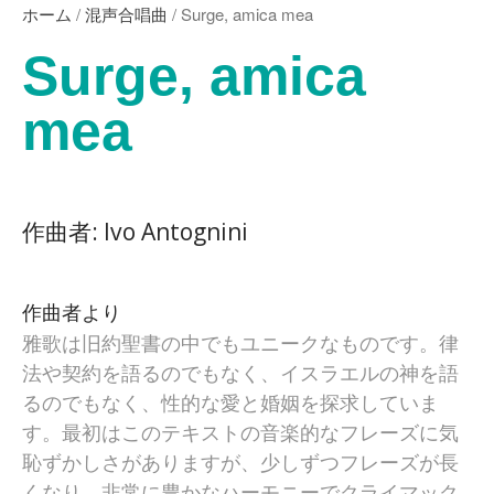
ホーム
/
混声合唱曲
/ Surge, amica mea
松下 耕
松波千映子
Surge, amica
松本望
丸尾喜久子
mea
名田綾子
森山至貴
山内雅弘
山下祐加
作曲者: Ivo Antognini
横山 智昭
若林千春
綿引浩太郎
作曲者より
雅歌は旧約聖書の中でもユニークなものです。律
海外の作曲者
法や契約を語るのでもなく、イスラエルの神を語
Ivo Antognini
Jacques Arcadelt
るのでもなく、性的な愛と婚姻を探求していま
Roberto Brisotto
す。最初はこのテキストの音楽的なフレーズに気
Javier Busto
恥ずかしさがありますが、少しずつフレーズが長
Simone Campanini
くなり、非常に豊かなハーモニーでクライマック