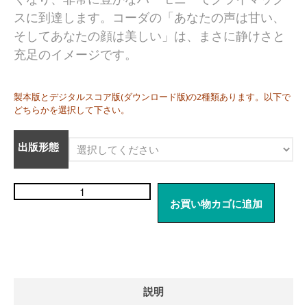
Francisco Carbonell
スに到達します。コーダの「あなたの声は甘い、
Kai-Young Chan
そしてあなたの顔は美しい」は、まさに静けさと
Sze Ying Chan
充足のイメージです。
Christopher Cooley
Ambrož Čopi
製本版とデジタルスコア版(ダウンロード版)の2種類あります。以下で
Rihards Dubra
どちらかを選択して下さい。
Gabriel Fauré
Pietro Ferrario
出版形態
Salvo Gangi
Levente Gyöngyösi
Aurélien Hallopeau
お買い物カゴに追加
Laura Jēkabsone
Zuzanna Koziej
Handy Kwong
Stephen Leek
Paweł Łukaszewski
説明
Victor Daniel Lozada