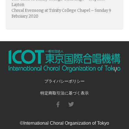
Layton
カート
Choral Evensong at Trinity College Chapel – Sunday 9
マイアカウント
February 2020
海外からご注文のお客様へ​
日本語
English
CD
(1)
その他
(1)
プライバシーポリシー
ソロ／重唱
(1)
特定商取引法に基づく表示
児童合唱曲
(22)
女声合唱曲
(72)
混声合唱曲
(130)
男声合唱曲
(32)
©International Choral Organization of Tokyo