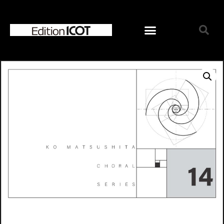
ホーム
お知らせ
オンラインショップ
ジャンルで選ぶ
混声合唱曲
女声合唱曲
男声合唱曲
児童合唱曲
ソロ／重唱曲
CD
シリーズで選ぶ
ICOT Choral Selection
Ko Matsushita Choral Series