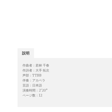
説明
作曲者：若林 千春
作詩者：大手 拓次
声部：TTBB
伴奏：アカペラ
言語：日本語
演奏時間：2’20”
ページ数：12