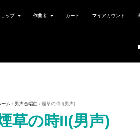
ショップ
作曲者
カート
マイアカウント
ホーム
/
男声合唱曲
/ 煙草の時II(男声)
煙草の時II(男声)