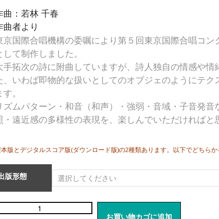
作曲：若林 千春
作曲者より
東京国際合唱機構の委嘱により第５回東京国際合唱コン
として制作しました。
大手拓次の詩に附曲していますが、詩人独自の情感や情
た、いわば即物的な扱いとしてのオブジェのようにテク
ます。
リズムパターン・和音（和声）・強弱・音域・子音発音
照・遠近感の多様性の表現を、楽しんでいただければと
製本版とデジタルスコア版(ダウンロード版)の2種類あります。以下でどちら
出版形態
お買い物カゴに追加