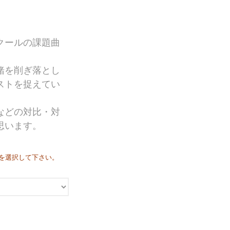
TICC NewSounds Lab.
松下耕と世界〜今を生きる作曲家の
群像コンサート関連商品
クールの課題曲
作曲者
日本の作曲者
緒を削ぎ落とし
相澤直人
ストを捉えてい
魚路恭子
内田拓海
などの対比・対
首藤健太郎
思います。
瑞慶覧尚子
高嶋みどり
田中達也
かを選択して下さい。
千原英喜
寺嶋陸也
なかにしあかね
新実徳英
松下 耕