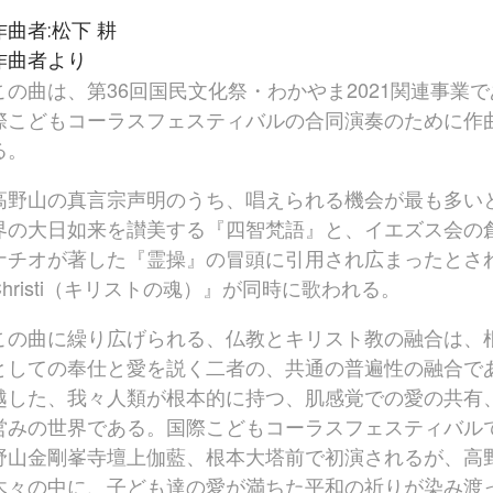
作曲者:松下 耕
作曲者より
この曲は、第36回国民文化祭・わかやま2021関連事業
際こどもコーラスフェスティバルの合同演奏のために作
る。
高野山の真言宗声明のうち、唱えられる機会が最も多い
界の大日如来を讃美する『四智梵語』と、イエズス会の
ナチオが著した『霊操』の冒頭に引用され広まったとされる
Christi（キリストの魂）』が同時に歌われる。
この曲に繰り広げられる、仏教とキリスト教の融合は、
としての奉仕と愛を説く二者の、共通の普遍性の融合で
越した、我々人類が根本的に持つ、肌感覚での愛の共有
営みの世界である。国際こどもコーラスフェスティバル
野山金剛峯寺壇上伽藍、根本大塔前で初演されるが、高
木々の中に、子ども達の愛が満ちた平和の祈りが染み渡