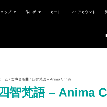
ショップ
作曲者
カート
マイアカウント
ホーム
/
女声合唱曲
/ 四智梵語 – Anima Christi
四智梵語 – Anima Ch