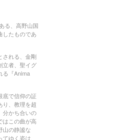
TICC NewSounds Lab.
松下耕と世界〜今を生きる作曲家の
群像コンサート関連商品
である、高野山国
作曲者
曲したものであ
日本の作曲者
相澤直人
魚路恭子
とされる、金剛
内田拓海
創立者、聖イグ
首藤健太郎
『Anima
瑞慶覧尚子
高嶋みどり
根底で信仰の証
田中達也
あり、教理を超
千原英喜
、分かち合いの
寺嶋陸也
ではこの曲が高
なかにしあかね
新実徳英
野山の静謐な
松下 耕
ってゆく姿は、