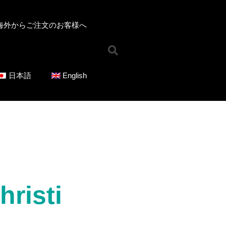
海外からご注文のお客様へ​
ホーム
お知らせ
オンラインショップ
日本語
English
ジャンルで選ぶ
混声合唱曲
女声合唱曲
男声合唱曲
児童合唱曲
ソロ／重唱曲
CD
シリーズで選ぶ
risti
ICOT Choral Selection
Ko Matsushita Choral Series
ICOT Masterpiece Selection